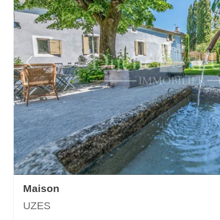
Maison
UZES