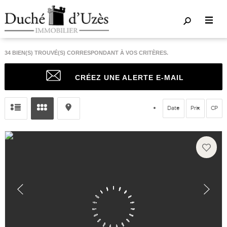
34
BIEN(S) TROUVÉ(S) CORRESPONDANT À VOS CRITÈRES.
CRÉEZ UNE ALERTE E-MAIL
Date
Prix
CP