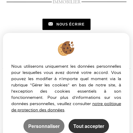
NOUS ÉCRIRE
Nous utiliserons uniquement les données personnelles
pour lesquelles vous avez donné votre accord. Vous
pouvez les modifier à n'importe quel moment via la
rubrique "Gérer les cookies" en bas de notre site, à
Mentions Légales
l'exception des cookies essentiels à son
Politique de protection des données
fonctionnement. Pour plus d'informations sur vos
Gérer les cookies
données personnelles, veuillez consulter
notre politique
Notre barème d'honoraires
de protection des données
.
Accès Propriétaire
Personnaliser
Tout accepter
PARTAGER :