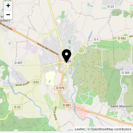
+
−
Leaflet
| © OpenStreetMap contributors