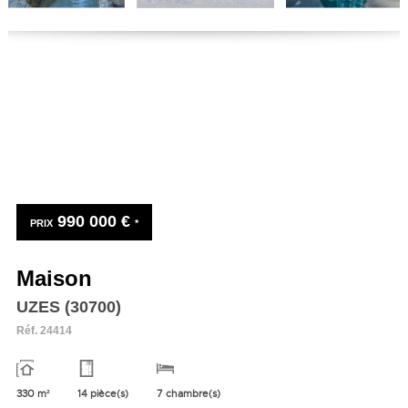
990 000 €
PRIX
*
Maison
UZES (30700)
Réf.
24414
330 m²
14 pièce(s)
7 chambre(s)