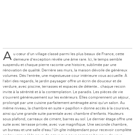
A
u cœur d’un village classé parmi les plus beaux de France, cette
demeure d’exception révèle une âme rare. Ici, le temps semble
suspendu et chaque pierre raconte une histoire, sublimée par une
rénovation de qualité. Derrière ses murs, la maison dévoile de généreux
volumes. Dès l’entrée, une majestueuse cour intérieure vous accueille. À
l’abri des regards, le jardin paysager offre un écrin de douceur et de
verdure, avec piscine, terrasses et espaces de détente… chaque recoin
invite à la sérénité et à la contemplation. Le paradis. Les pièces de vie
s’ouvrent généreusement sur les extérieurs. Elles comprennent un séjour,
prolongé par une cuisine parfaitement aménagée ainsi qu’un salon. Au
même niveau, la chambre en suite « papillon » donne accès à la coursive,
ainsi qu’une grande suite parentale avec chambre d’enfants. Hauteurs
sous plafond, carreaux de ciment, barres au sol. Le dernier étage offre une
suite avec terrasse privée, avec vue magnifique. Une seconde chambre,
un bureau et une salle d’eau.! Un gîte indépendant pour recevoir complète