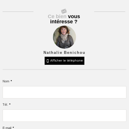
Ce bien
vous
intéresse ?
Nathalie Benichou
Afficher le téléphone
Nom
*
Tél.
*
E-mail
*