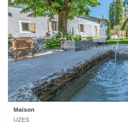
Maison
UZES