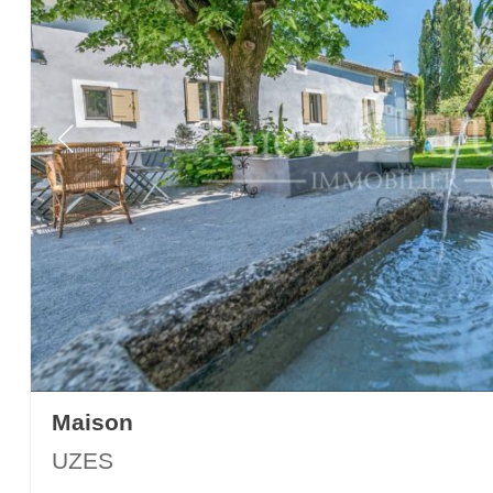
Maison
UZES