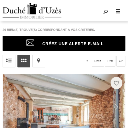
26
BIEN(S) TROUVÉ(S) CORRESPONDANT À VOS CRITÈRES.
CRÉEZ UNE ALERTE E-MAIL
Date
Prix
CP